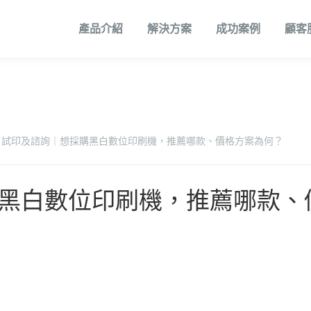
產品介紹
解決方案
成功案例
顧客
軟體解決方案
展示中心
生產型數位印刷系統
工業型數位印刷系統
歷史沿革
全省服務據點
印品加值解決方案
生產型數位印刷系統
代理品牌介紹
合作廠
印後
印品
最新
數位印刷設備軟體
. 試印及諮詢｜想採購黑白數位印刷機，推薦哪款、價格方案為何？
辦公室數位印刷軟
體
採購黑白數位印刷機，推薦哪款
台銀共同供應契約