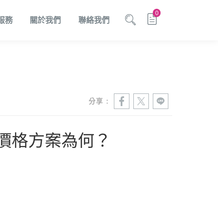
0
服務
關於我們
聯絡我們
商
加工設備
加值解決方案
消息
驅動程式下載
印刷軟體解決方案
人才招募
分享 :
、價格方案為何？