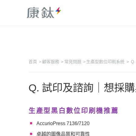
數位印刷系統
工業型數位印刷系統
印刷軟體解決方案
康鈦智能客服中心
關於康鈦
工業型數位印刷系
首頁
>
顧客服務
>
常見問題
>
生產型數位印刷系統
>
Q
統
綠色印刷解決方案
公益活動
生產型數位印刷系
統
Q. 試印及諮詢｜想
常見問題
印後加工系統
印品加值解決方案
工業型數位印刷系
生產型黑白數位印刷機推薦
辦公室數位印刷系
統
統
AccurioPress 7136/7120
生產型數位印刷系
統
卓越的圖像品質和可靠性