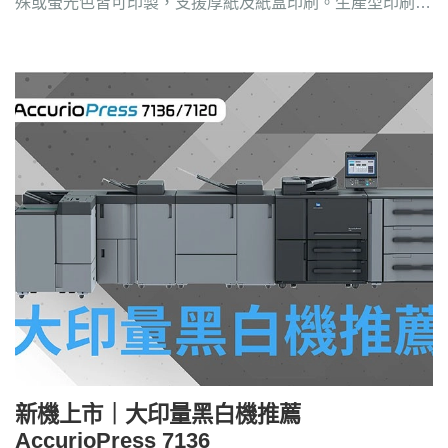
殊或螢光色皆可印製，支援厚紙及紙盒印刷。生產型印刷設
備請洽4128-258
新機上市｜大印量黑白機推薦
AccurioPress 7136