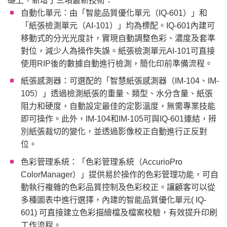
礎上，新增了三項最新技術：
自動化單元：由「智能品質優化單元（IQ-601）」和
「紙張檢測單元（AI-101）」均為標配。IQ-601內建可
移動式的分光光度計，實現自動調整色彩、濃度及套準
對位，減少人為操作失誤。紙張檢測單元AI-101可直接
使用RIP後的數據自動進行檢測，簡化印前準備流程。
紙張感測器：可選配的「智慧紙張感測器（IM-104、IM-
105）」透過檢測紙張的重量、類型、水分含量、紙張
阻力和硬度，自動設定最佳的定影溫度，無需專業技能
即可操作。此外，IM-104和IM-105可與IQ-601連結，辨
別紙張裁切的變化，並透過影像校正自動進行正反對
位。
色彩管理系統：「色彩管理系統（AccurioPro
ColorManager）」提供易於操作的色彩管理功能，可自
動執行複雜的色彩品質控制及色彩校正。讓顧客可以從
多種圖表中進行選擇，內建的智能品質優化單元( IQ-
601) 可直接建立色彩描繪檔及檔案校驗，有效提升印刷
工作流程。