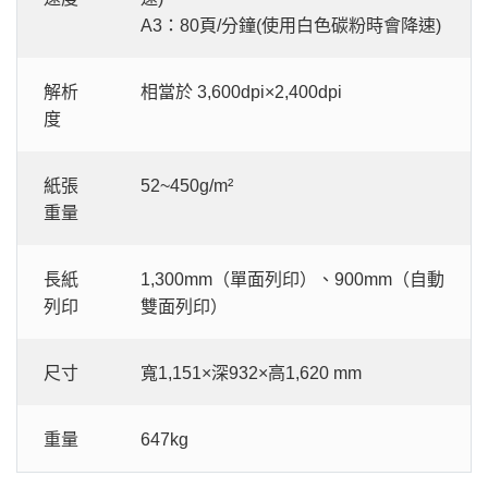
A3：80頁/分鐘(使用白色碳粉時會降速)
解析
相當於 3,600dpi×2,400dpi
度
紙張
52~450g/m²
重量
長紙
1,300mm（單面列印）、900mm（自動
列印
雙面列印）
尺寸
寬1,151×深932×高1,620 mm
重量
647kg