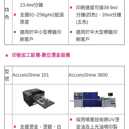
23.4m/分鐘
印刷速度可達39.9m/
特
支援81~256g/m2紙張
分鐘(四色)、20m/分鐘
色
厚度
(五色)
適用於中小型標籤印
適用於中大型標籤印
刷客戶
刷客戶
印後加工設備-數位燙金設備
型
AccurioShine 101
AccurioShine 3600
號
採用噴墨技術將UV燙
支援燙金、燙銀、白
金油及上光油噴印製