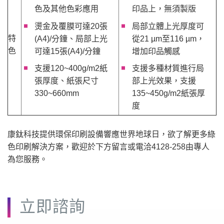
色及其他色彩應用
印品上，無須製版
燙金及覆膜可達20張
局部立體上光厚度可
特
(A4)/分鐘、局部上光
從21 µm至116 µm，
色
可達15張(A4)/分鐘
增加印品觸感
支援120~400g/m2紙
支援多種材質進行局
張厚度、紙張尺寸
部上光效果，支援
330~660mm
135~450g/m2紙張厚
度
康鈦科技提供環保印刷設備響應世界地球日，欲了解更多綠
色印刷解決方案，歡迎於下方留言或電洽4128-258由專人
為您服務。
立即諮詢