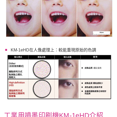
KM-1eHD在人像處理上：較能重現原始的色調
工業用噴墨印刷機KM-1eHD介紹