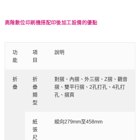
高階數位印刷機搭配印後加工設備的優點
功
項
說明
能
目
折
折
對摺、內摺、外三摺、Z摺、觀音
疊
疊
摺、雙平行摺、2孔打孔、4孔打
類
孔、摺頁
型
紙
縱向279mm至458mm
張
尺