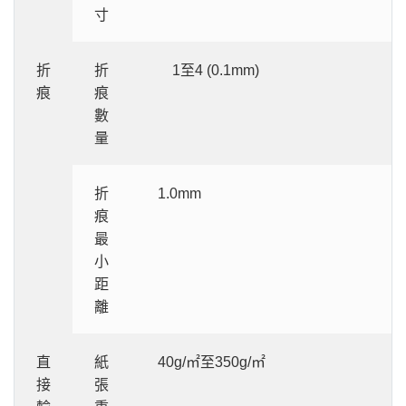
寸
折
折
1至4 (0.1mm)
痕
痕
數
量
折
1.0mm
痕
最
小
距
離
直
紙
40g/㎡至350g/㎡
接
張