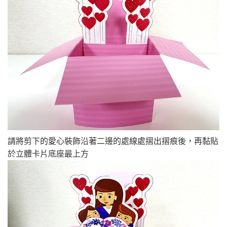
請將剪下的愛心裝飾沿著二邊的處線處摺出摺痕後，再黏貼
於立體卡片底座最上方