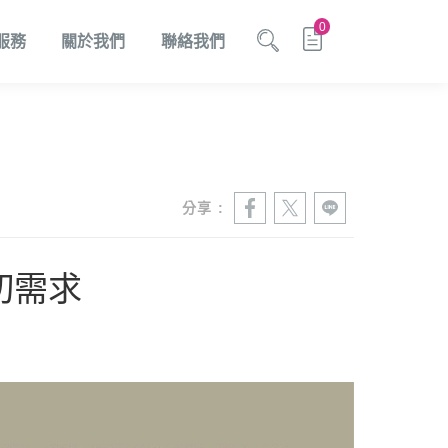
0
服務
關於我們
聯絡我們
商
加工設備
加值解決方案
消息
驅動程式下載
印刷軟體解決方案
人才招募
分享 :
切需求