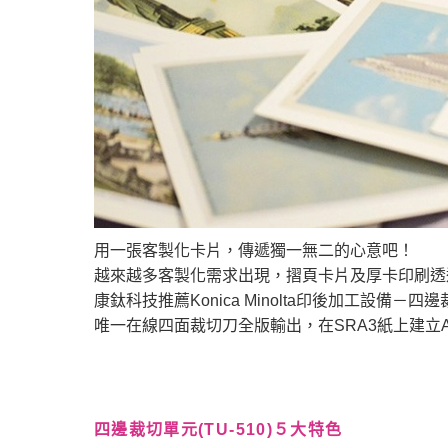
辦公室數位印刷系
統
電子發票
用一張客製化卡片，傳遞獨一無二的心意吧！
越來越多客製化需求出現，摺頁卡片及厚卡印刷透
康鈦科技推薦Konica Minolta印後加工設備－四邊裁
唯一在線四面裁切刀全版輸出，在SRA3紙上建立
四邊裁切單元(TU-510)５大特色