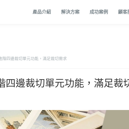
產品介紹
解決方案
成功案例
顧客
軟體解決方案
展示中心
生產型數位印刷系統
工業型數位印刷系統
歷史沿革
全省服務據點
印品加值解決方案
生產型數位印刷系統
代理品牌介紹
合作廠
印後
印品
最新
數位印刷設備軟體
進階四邊裁切單元功能，滿足裁切需求
辦公室數位印刷軟
體
階四邊裁切單元功能，滿足裁
台銀共同供應契約