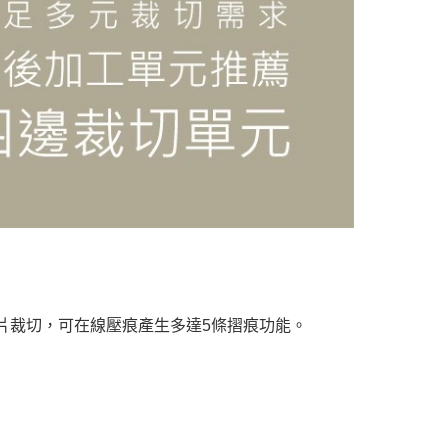
名片裁切，可在線壓痕產生多達5條摺痕功能。