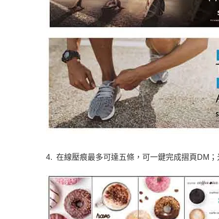
4. 在線壓痕最多可達五條，可一鍵完成摺頁DM