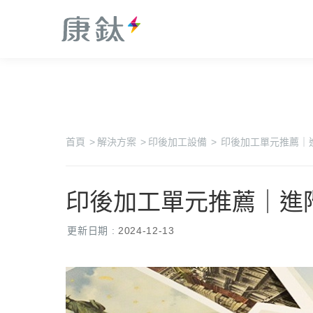
數位印刷系統
工業型數位印刷系統
印刷軟體解決方案
康鈦智能客服中心
關於康鈦
工業型數位印刷系
首頁
>
解決方案
>
印後加工設備
>
印後加工單元推薦｜
統
綠色印刷解決方案
公益活動
生產型數位印刷系
統
印後加工單元推薦｜進
常見問題
印後加工系統
更新日期 :
2024-12-13
印品加值解決方案
工業型數位印刷系
辦公室數位印刷系
統
統
生產型數位印刷系
統