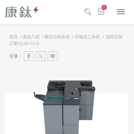
0
首頁
>
產品介紹
>
數位印刷系統
>
印後加工系統
>
騎馬釘裝
訂單元(SD-513)
分享 :