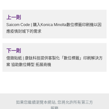
上一則
Saicom Code | 購入Konica Minolta數位標籤印刷機以因
應疫情封城下的需求
下一則
億鋒貼紙 | 康鈦科技提供客製化「數位標籤」印刷解決方
案 協助數位轉型 拓展商機
如果您繼續瀏覽本網站, 您將允許所有第三方
網站地圖
24158 新北市三重區光復路二段69號14樓
震旦集團關係企業 本站最佳瀏覽環境請使用 Google Chrome、Firefox 或
服務