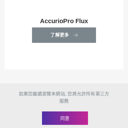
AccurioPro Flux
了解更多
如果您繼續瀏覽本網站, 您將允許所有第三方
網站地圖
24158 新北市三重區光復路二段69號14樓
震旦集團關係企業 本站最佳瀏覽環境請使用 Google Chrome、Firefox 或
服務
Edge 以上版本
同意
FACEBOOK
線上客服
返回頂端