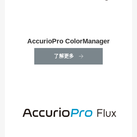
AccurioPro ColorManager
了解更多